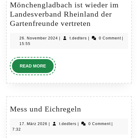
Mönchengladbach ist wieder im
Landesverband Rheinland der
Mönchenglad
Gartenfreunde vertreten
ist
26.
t.dedters
26. November 2024
|
t.dedters
|
0 Comment
|
wieder
November
15:55
im
2024
Landesverba
READ
READ MORE
Rheinland
MORE
der
Gartenfreund
vertreten
Mess
Mess und Eichregeln
und
17.
t.dedters
17. März 2026
|
t.dedters
|
0 Comment
|
Eichregeln
März
7:32
2026