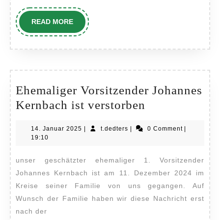
READ
READ MORE
MORE
Ehemaliger Vorsitzender Johannes
Ehemaliger
Kernbach ist verstorben
Vorsitzender
14.
t.dedters
14. Januar 2025
|
t.dedters
|
0 Comment
|
Johannes
Januar
19:10
Kernbach
2025
unser geschätzter ehemaliger 1. Vorsitzender
ist
Johannes Kernbach ist am 11. Dezember 2024 im
verstorben
Kreise seiner Familie von uns gegangen. Auf
Wunsch der Familie haben wir diese Nachricht erst
nach der