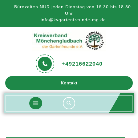
Skip
Bürozeiten NUR jeden Dienstag von 16.30 bis 18.30
to
Uhr
content
info@kvgartenfreunde-mg.de
+49216622040
Get
Kontakt
A
Quote
Open
Button