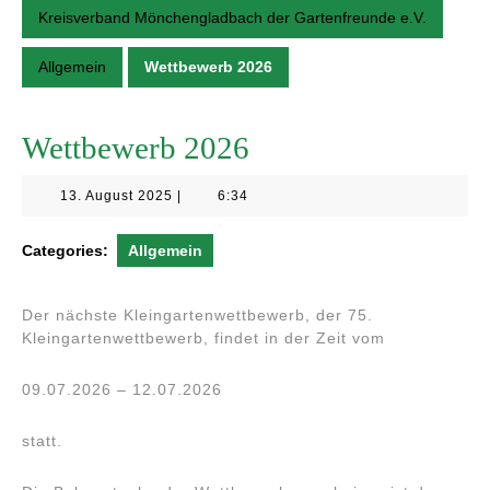
Kreisverband Mönchengladbach der Gartenfreunde e.V.
Allgemein
Wettbewerb 2026
Wettbewerb 2026
13.
13. August 2025
|
6:34
August
2025
Categories:
Allgemein
Der nächste Kleingartenwettbewerb, der 75.
Kleingartenwettbewerb, findet in der Zeit vom
09.07.2026 – 12.07.2026
statt.