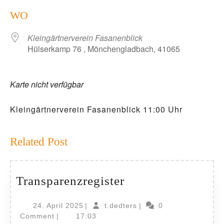
ICS herunterladen
Google Kalender
WO
Kleingärtnerverein Fasanenblick
Hülserkamp 76 , Mönchengladbach, 41065
Karte nicht verfügbar
Kleingärtnerverein Fasanenblick 11:00 Uhr
Related Post
Transparenzregist
Transparenzregister
24.
t.dedters
24. April 2025
|
t.dedters
|
0
April
Comment
|
17:03