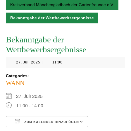
Kreisverband Mönchengladbach der Gartenfreunde e.V.
Bekanntgabe der Wettbewerbsergebnisse
Bekanntgabe der
Wettbewerbsergebnisse
27.
27. Juli 2025
|
11:00
Juli
2025
Categories:
WANN
27. Juli 2025
11:00 - 14:00
ZUM KALENDER HINZUFÜGEN