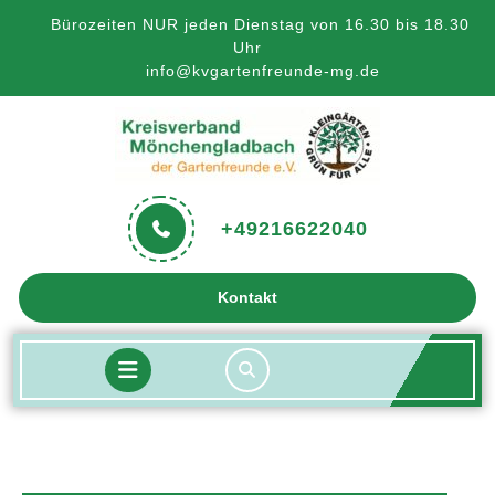
Skip
Bürozeiten NUR jeden Dienstag von 16.30 bis 18.30
to
Uhr
content
info@kvgartenfreunde-mg.de
+49216622040
Get
Kontakt
A
Quote
Open
Button