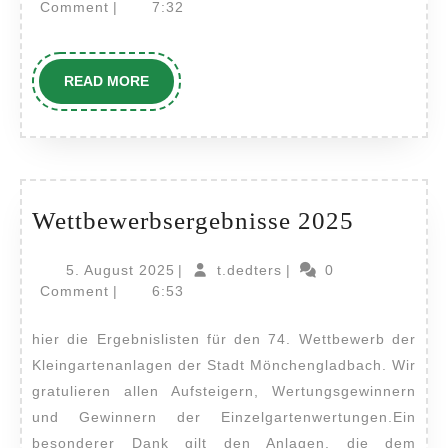
März
Comment
|
7:32
2026
READ
READ MORE
MORE
Wettbew
Wettbewerbsergebnisse 2025
2025
5.
t.dedters
5. August 2025
|
t.dedters
|
0
August
Comment
|
6:53
2025
hier die Ergebnislisten für den 74. Wettbewerb der
Kleingartenanlagen der Stadt Mönchengladbach. Wir
gratulieren allen Aufsteigern, Wertungsgewinnern
und Gewinnern der Einzelgartenwertungen.Ein
besonderer Dank gilt den Anlagen, die dem