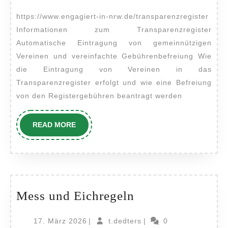
2025
https://www.engagiert-in-nrw.de/transparenzregister
Informationen zum Transparenzregister
Automatische Eintragung von gemeinnützigen
Vereinen und vereinfachte Gebührenbefreiung Wie
die Eintragung von Vereinen in das
Transparenzregister erfolgt und wie eine Befreiung
von den Registergebühren beantragt werden
READ
READ MORE
MORE
Mess
Mess und Eichregeln
und
17.
t.dedters
17. März 2026
|
t.dedters
|
0
Eichregeln