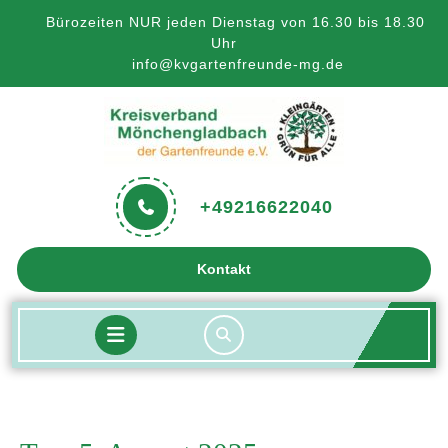
Skip
Bürozeiten NUR jeden Dienstag von 16.30 bis 18.30
to
Uhr
content
info@kvgartenfreunde-mg.de
+49216622040
Get
Kontakt
A
Quote
Open
Button